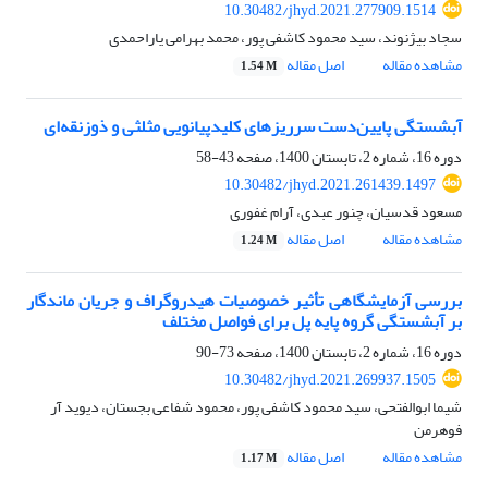
10.30482/jhyd.2021.277909.1514
سجاد بیژنوند، سید محمود کاشفی پور، محمد بهرامی یاراحمدی
مشاهده مقاله
اصل مقاله
1.54 M
آبشستگی پایین‌دست سرریزهای کلید‌پیانویی مثلثی و ذوزنقه‌ای
دوره 16، شماره 2، تابستان 1400، صفحه
43-58
10.30482/jhyd.2021.261439.1497
مسعود قدسیان، چنور عبدی، آرام غفوری
مشاهده مقاله
اصل مقاله
1.24 M
بررسی آزمایشگاهی تأثیر خصوصیات هیدروگراف و جریان ماندگار
بر آبشستگی گروه پایه پل برای فواصل مختلف
دوره 16، شماره 2، تابستان 1400، صفحه
73-90
10.30482/jhyd.2021.269937.1505
شیما ابوالفتحی، سید محمود کاشفی پور، محمود شفاعی بجستان، دیوید آر
فوهرمن
مشاهده مقاله
اصل مقاله
1.17 M