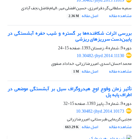
10.30482/jhyd.2015.11819
سمیه سلطانی گردفرامرزی، حسین افضلی مهر، الهام فاضل نجف آبادی
مشاهده مقاله
اصل مقاله
2.36 M
بررسی اثرات شکافنده‌ها بر گستره و شیب حفره آبشستگی در
پایین‌دست سرریزهای ریزشی
دوره 9، شماره 4، زمستان 1393، صفحه
15-24
10.30482/jhyd.2014.11130
محمد احسان اسدی، امیررضا زراتی، خداداد صفوی
مشاهده مقاله
اصل مقاله
1 M
تأثیر زمان وقوع اوج هیدروگراف سیل بر آبشستگی موضعی در
اطراف پایه پل
دوره 9، شماره 3، پاییز 1393، صفحه
15-32
10.30482/jhyd.2014.10173
مجتبی کریمایی طبرستانی، امیررضا زراتی
مشاهده مقاله
اصل مقاله
663.29 K