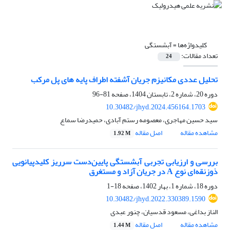
کلیدواژه‌ها =
آبشستگی
تعداد مقالات:
24
تحلیل عددی مکانیزم جریان آشفته اطراف پایه های پل مرکب
دوره 20، شماره 2، تابستان 1404، صفحه
81-96
10.30482/jhyd.2024.456164.1703
سید حسین مهاجری، معصومه رستم آبادی، حمیدرضا سماع
مشاهده مقاله
اصل مقاله
1.92 M
بررسی و ارزیابی تجربی آبشستگی پایین‌دست سرریز کلیدپیانویی
ذوزنقه‌ای نوع A در جریان آزاد و مستغرق
دوره 18، شماره 1، بهار 1402، صفحه
18-1
10.30482/jhyd.2022.330389.1590
الناز بداغی، مسعود قدسیان، چنور عبدی
مشاهده مقاله
اصل مقاله
1.44 M