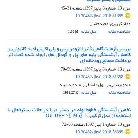
دوره 13، شماره 3، پاییز 1397، صفحه
31-45
10.30482/jhyd.2018.81355
عماد کهریزی، مجید فضلی
مشاهده مقاله
اصل مقاله
1.66 M
بررسی آزمایشگاهی تأثیر افزودن رس و پلی اکریل آمید کاتیونی بر
کاهش آبشستگی پایه های پل و گودال های ایجاد شده تحت اثر
برداشت مصالح رودخانه ای
دوره 13، شماره 3، پاییز 1397، صفحه
59-70
10.30482/jhyd.2018.81358
مهدی رضایی، رسول دانشفراز، مهدی دسینه
مشاهده مقاله
اصل مقاله
1011.27 K
تخمین آبشستگی خطوط لوله در بستر دریا در حالت بسترفعال با
استفاده از مدل ترکیبی (〖M5〗^'-GLUE)
دوره 13، شماره 1، بهار 1397، صفحه
63-72
10.30482/jhyd.2018.58399