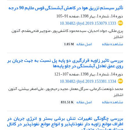
تأثیر سیستم تزریق هوا در کاهش آبشستگی قوس ملایم 90 درجه
دوره 14، شماره 1، بهار 1398، صفحه
91-105
10.30482/jhyd.2019.153079.1333
پری ملکی، جواد احدیان، سیدمحمود کاشفی پور، منوچهر فتحی‌مقدم، آنتون
اشلایز
مشاهده مقاله
اصل مقاله
1.05 M
بررسی تاثیر زاویه قرارگیری دو پایه پل نسبت به جهت جریان بر
روی عمق تعادل آبشستگی در جلو پایه‌ها
دوره 14، شماره 1، بهار 1398، صفحه
107-121
10.30482/jhyd.2019.153381.1334
محمد ذونعمت کرمانی، سرگل معمار، مجید رحیم پور، علی اصغر بهشتی، آنتون
اشلایز
مشاهده مقاله
اصل مقاله
831.51 K
بررسی چگونگی تغییرات تنش برشی بستر و انرژی جریان در
اطراف موانع زاویه دار نفوذناپذیر و انواع موانع نفوذپذیر در کانال
مستقیم با بستر متحرک