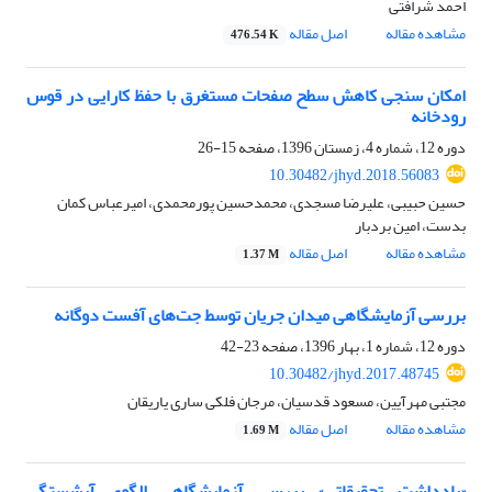
احمد شرافتی
مشاهده مقاله
اصل مقاله
476.54 K
امکان سنجی کاهش سطح صفحات مستغرق با حفظ کارایی در قوس
رودخانه
دوره 12، شماره 4، زمستان 1396، صفحه
15-26
10.30482/jhyd.2018.56083
حسین حبیبی، علیرضا مسجدی، محمدحسین پورمحمدی، امیرعباس کمان
بدست، امین بردبار
مشاهده مقاله
اصل مقاله
1.37 M
بررسی آزمایشگاهی میدان جریان توسط جت‌های آفست دوگانه
دوره 12، شماره 1، بهار 1396، صفحه
23-42
10.30482/jhyd.2017.48745
مجتبی مهرآیین، مسعود قدسیان، مرجان فلکی ساری یاریقان
مشاهده مقاله
اصل مقاله
1.69 M
«یادداشت تحقیقاتی» بررسی آزمایشگاهی الگوی آبشستگی