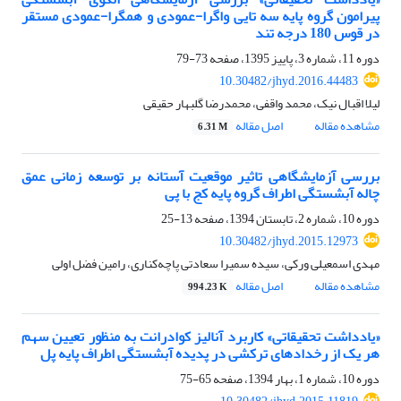
پیرامون گروه پایه سه تایی واگرا-عمودی و همگرا-عمودی مستقر
در قوس 180 درجه تند
دوره 11، شماره 3، پاییز 1395، صفحه
73-79
10.30482/jhyd.2016.44483
لیلا اقبال نیک، محمد واقفی، محمدرضا گلبهار حقیقی
مشاهده مقاله
اصل مقاله
6.31 M
بررسی آزمایشگاهی تاثیر موقعیت آستانه بر توسعه زمانی عمق
چاله آبشستگی اطراف گروه پایه کج با پی
دوره 10، شماره 2، تابستان 1394، صفحه
13-25
10.30482/jhyd.2015.12973
مهدی اسمعیلی ورکی، سیده سمیرا سعادتی پاچه‌کناری، رامین فضل اولی
مشاهده مقاله
اصل مقاله
994.23 K
«یادداشت تحقیقاتی» کاربرد آنالیز کوادرانت به منظور تعیین سهم
هر یک از رخدادهای ترکشی در پدیده آبشستگی اطراف پایه پل
دوره 10، شماره 1، بهار 1394، صفحه
65-75