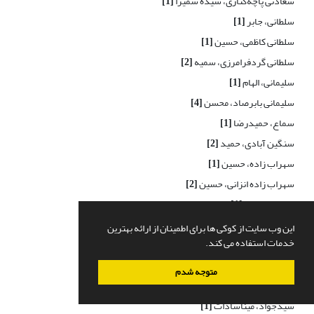
سعادتی پاچه‌کناری، سیده سمیرا
[1]
سلطانی، جابر
[1]
سلطانی کاظمی، حسین
[1]
سلطانی گردفرامرزی، سمیه
[2]
سلیمانی، الهام
[1]
سلیمانی بابرصاد، محسن
[4]
سماع، حمیدرضا
[1]
سنگین آبادی، حمید
[2]
سهراب زاده، حسین
[1]
سهراب زاده انزانی، حسین
[2]
سهرابی، مریم
[1]
سهرابی، مهدی
[1]
این وب سایت از کوکی ها برای اطمینان از ارائه بهترین
خدمات استفاده می کند.
سواریان، علی
[1]
سوری، صبا
[1]
متوجه شدم
سوری، فرهاد
[1]
سیدجواد، میناسادات
[1]