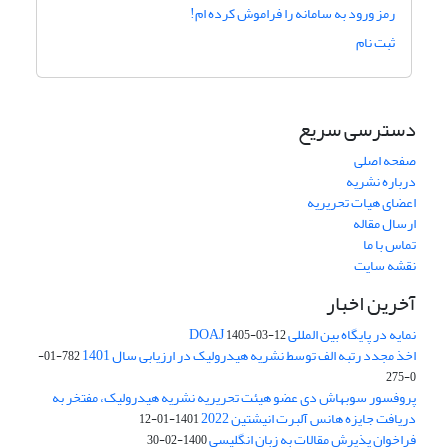
رمز ورود به سامانه را فراموش کرده ام!
ثبت نام
دسترسی سریع
صفحه اصلی
درباره نشریه
اعضای هیات تحریریه
ارسال مقاله
تماس با ما
نقشه سایت
آخرین اخبار
نمایه در پایگاه بین المللی DOAJ
1405-03-12
اخذ مجدد رتبه الف توسط نشریه هیدرولیک در ارزیابی سال 1401
782-01-
0-275
پروفسور سوبهاش دی عضو هیئت تحریریه نشریه هیدرولیک، مفتخر به
دریافت جایزه هانس آلبرت انیشتین 2022
1401-01-12
فراخوان پذیرش مقالات به زبان انگلیسی
1400-02-30