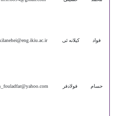
فواد
کیلانه ئی
kilanehei@eng.ikiu.ac.ir
حسام
فولادفر
h_fouladfar@yahoo.com