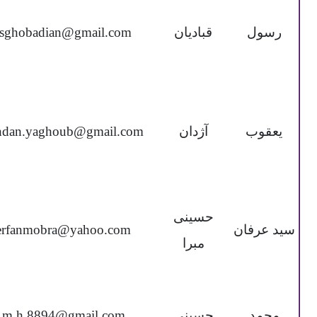
رسول
قبادیان
rsghobadian@gmail.com
یعقوب
آژدان
hdan.yaghoub@gmail.com
حسینی
سید عرفان
erfanmobra@yahoo.com
مبرا
محمد
حسینی
m.h.8894@gmail.com