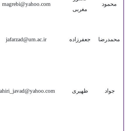
محمود
magrebi@yahoo.com
مغربی
محمدرضا
جعفرزاده
jafarzad@um.ac.ir
جواد
ظهیری
ahiri_javad@yahoo.com