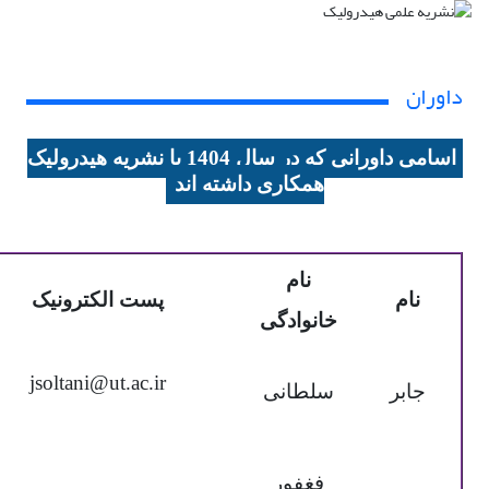
داوران
اسامی داورانی که در سال 1404 با نشریه هیدرولیک
همکاری داشته اند
نام
نام
پست الکترونیک
خانوادگی
jsoltani@ut.ac.ir
جابر
سلطانی
فغفور