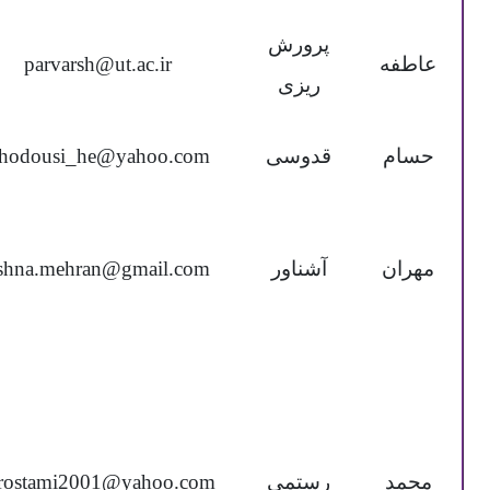
پرورش
عاطفه
parvarsh@ut.ac.ir
ریزی
حسام
قدوسی
hodousi_he@yahoo.com
مهران
آشناور
shna.mehran@gmail.com
محمد
رستمی
rostami2001@yahoo.com