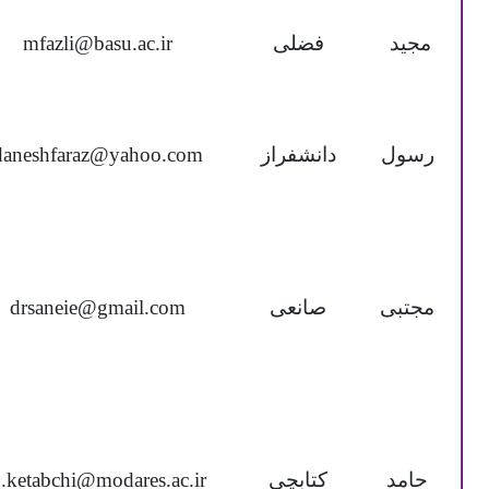
مجید
فضلی
mfazli@basu.ac.ir
رسول
دانشفراز
daneshfaraz@yahoo.com
مجتبی
صانعی
drsaneie@gmail.com
حامد
کتابچی
.ketabchi@modares.ac.ir