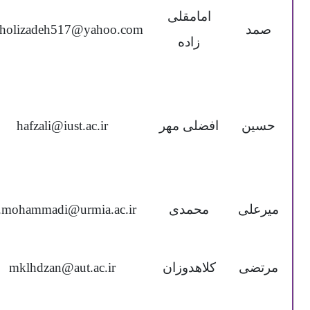
امامقلی
صمد
gholizadeh517@yahoo.com
زاده
حسین
افضلی مهر
hafzali@iust.ac.ir
میرعلی
محمدی
.mohammadi@urmia.ac.ir
مرتضی
کلاهدوزان
mklhdzan@aut.ac.ir