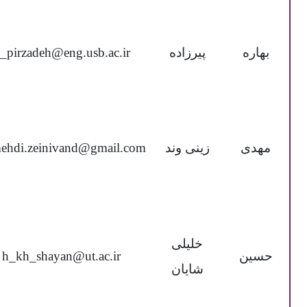
بهاره
پیرزاده
_pirzadeh@eng.usb.ac.ir
مهدی
زینی وند
mehdi.zeinivand@gmail.com
خلیلی
حسین
h_kh_shayan@ut.ac.ir
شایان