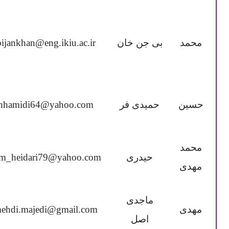
محمد
بی جن خان
bijankhan@eng.ikiu.ac.ir
حسین
حمیدی فر
hhamidi64@yahoo.com
محمد
حیدری
m_heidari79@yahoo.com
مهدی
ماجدی
مهدی
ehdi.majedi@gmail.com
اصل