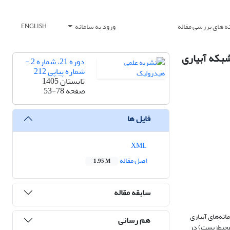
ه های بررسی مقاله
ورود به سامانه
ENGLISH
تفاده از چارچوب CLEWs (مطالعه موردی: شبکه آبیاری
دوره 21، شماره 2 -
شماره پیاپی 212
تابستان 1405
صفحه
53-78
فایل ها
XML
اصل مقاله
1.95 M
سابقه مقاله
نه‌های آبیاری
هم رسانی
حی به مدل CLEWs )آب، انرژی، غذا و پایداری محیط‌زیست) در