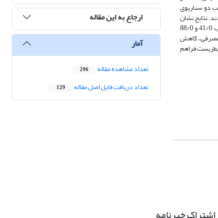
‌برداری شامل روش مرسوم مبتنی بر دریچه‌های آمیل و روش نوین کنترل خودکار پیش‌بین (MPC) در قالب دو سناریوی
ارجاع به این مقاله
انرژی مصرفی پمپاژ و انتشار CO₂ محاسبه و در قالب شاخص ترکیبی CLEWs ارزیابی شدند. نتایج نشان
داد که در سناریوی نرمال، میانگین شاخص CLEWs از 75/0 در روش مرسوم به 00/1 در روش MPC افزایش یافت. در سناریوی خشکسالی نیز این مقادیر به‌ترتیب 41/0 و 88/0
استفاده از MPC موجب کاهش هم‌زمان انرژی مصرفی، کاهش
آمار
ز تعامل میان آب، انرژی و محیط‌زیست فراهم
تعداد مشاهده مقاله
296
تعداد دریافت فایل اصل مقاله
129
اشتراک خبرنامه