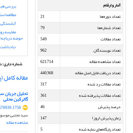
آمار و ارقام
بررسی هید
مطالعه است
تعداد دوره‌ها
21
آبشستگی پا
تعداد شماره‌ها
79
مقایسه روش
حوضه دریاچه ا
تعداد مقالات
549
«یادداشت ت
تعداد نویسندگان
962
تعداد مشاهده مقاله
621,714
شماره جاری:
دوره 21، ش
تعداد دریافت فایل اصل مقاله
440,368
مقاله کامل 
تعداد مقالات رد شده
317
تحلیل جریان سیا
تعداد مقالات پذیرفته شده
361
گالرکین محلی
درصد پذیرش
46
570939.1758
سید مجتبی موسوی 
زمان پذیرش (روز)
147
مشاهده مقاله
تعداد پایگاه‌های نمایه شده
5