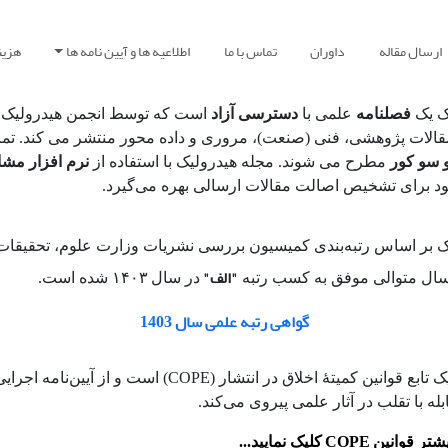
ارسال مقاله
داوران
تماس با ما
اطلاعیه ها و آیین نامه ها
هزین
ک یک
فصلنامه
علمی با
دسترسی آزاد
است که توسط انجمن هیدرولیک ا
الات پژوهشی، فنی (صنعت)، مروری و داده محور منتشر می کند. تما
 سو کور
مطرح می شوند. مجله هیدرولیک با استفاده از
نرم افزار مش
د برای تشخیص اصالت مقالات ارسالی بهره می‌گیرد.
ک بر اساس رتبه‌بندی کمیسیون بررسی نشریات وزارت علوم، تحقیقات
"الف"
ال متوالی موفق به کسب رتبه
در سال
۱۴۰۳ شده است.
گواهی رتبه علمی سال 1403
نشریه هیدرولیک تابع قوانین کمیتۀ اخلاق در انتشار (COPE) است و از آیی
له با تقلب در آثار علمی پیروی می‌کند.
COPE
شتر قوانین
کلیک نمایید...