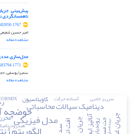
پیش‌بینی جریا
ناهمسانگردی ن
582050.1767
امیر حسین شفیعی، 
مشاهده مقاله
مدل‌سازی عددی ع
583794.1771
سمیرا یوسفی، حجت 
مشاهده مقاله
کاویتاسیون
سرریز جانبی
آستانه حرکت
CORMIX
رس
دینامیک سیالات محاسباتی
حوضچه آ
مدل فیزیکی
مخزن
آنالیز ابعادی
جریان چگال
جت مستغرق
افت انرژی
هیدرودینامی
الگوریتم ژن
سد