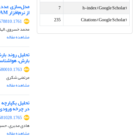
مدل‌سازی عددی 
7
h-index (Google Scholar)
از نرم‌افزار OpenFOAM
235
Citations (Google Scholar)
578810.1761
محمد خسروی، الها
مشاهده مقاله
تحلیل روند بارش
بارش، هواشناس
580010.1763
مرتضی شکری
مشاهده مقاله
در چرخه ورودی
581028.1765
هادی مدبری، حسی
مشاهده مقاله