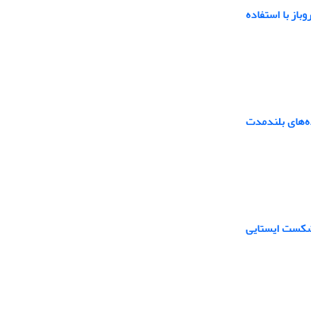
از با استفاده
ده‌های بلندمدت
ل آبی: شواهد کمّی از شکست ایستایی