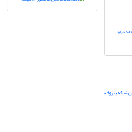
نه نازلو،
ون‌شبکه پتروف–