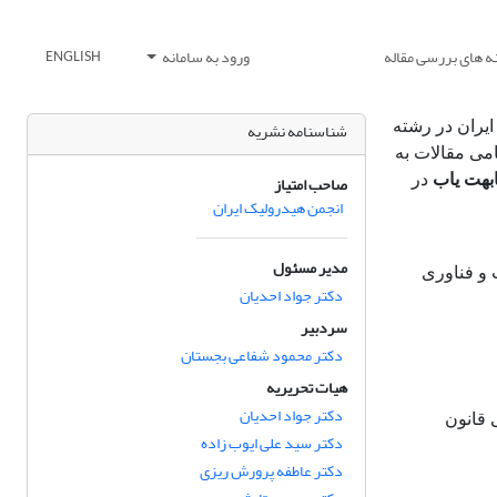
ه های بررسی مقاله
ورود به سامانه
ENGLISH
یران در رشته
شناسنامه نشریه
می مقالات به
ابهت یاب
در
صاحب امتیاز
انجمن هیدرولیک ایران
مدیر مسئول
 و فناوری
دکتر جواد احدیان
سردبیر
دکتر محمود شفاعی بجستان
هیات تحریریه
دکتر جواد احدیان
ن‌نامه اجرایی قانون
دکتر سید علی ایوب زاده
دکتر عاطفه پرورش ریزی