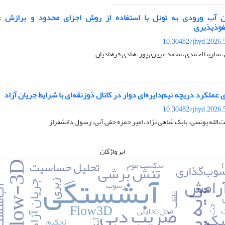
ن آب ورودی به تونل با استفاده از روش اجزای محدود و برازش غ
فوذپذیری
10.30482/jhyd.2026.
سارینا احمدی، محمد عزیزی پور، هادی فرهادیان
ملکرد دریچه نیم‌دایره‌ای دوار در کانال ذوزنقه‌ای با شرایط جریان آزاد
10.30482/jhyd.2026.
الله یونسی، بابک شاهی نژاد، امیر حمزه حقی آبی، رسول دانشفراز
ابر واژگان
تحلیل حساسیت
شکست موج
Flow-3D
وب‌گذاری
تنش برشی
آبشستگی
رامش
زبری
رسوب
جریان آزاد
آب‌ش
پایه پل
غلظت
Flow3D
ضریب دبی
جت
ک
مدل تحلیلی
تیک
تحکیم