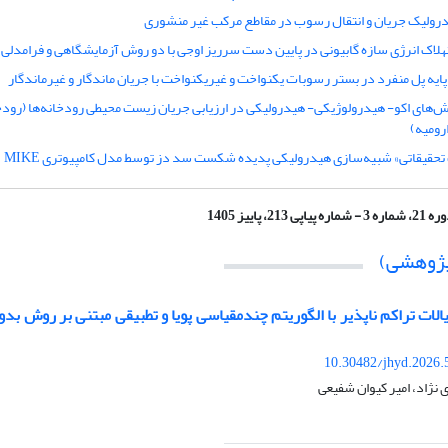
رولیک جریان و انتقال رسوب در مقاطع مرکب غیر منشوری
هلاک انرژی سازه گابیونی در پایین دست سرریز اوجی با دو روش آزمایشگاهی و فرامدلی
یه پل منفرد در بستر رسوبات یکنواخت و غیریکنواخت با جریان ماندگار و غیرماندگار
‌های اکو- هیدرولوژیکی- هیدرولیکی در ارزیابی جریان زیست محیطی رودخانه‌ها (رودخا
رومیه)
حقیقاتی» شبیه‌سازی هیدرولیکی پدیده شکست سد دز توسط مدل کامپیوتری MIKE
ماره 3 - شماره پیاپی 213، پاییز 1405
(پژوهشی)
لات تراکم ناپذیر با الگوریتم چندمقیاسی پویا و تطبیقی مبتنی بر روش بد
10.30482/jhyd.2026.
نژاد، امیر کیوان شفیعی