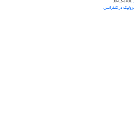
ی
1400-02-30
درولیک در کنفرانس