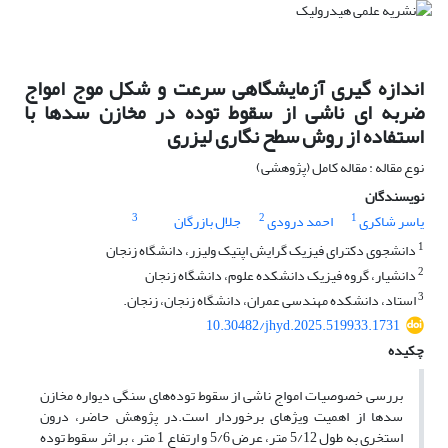
اندازه گیری آزمایشگاهی سرعت و شکل موج امواج
ضربه ای ناشی از سقوط توده در مخازن سدها با
استفاده از روش سطح نگاری لیزری
نوع مقاله : مقاله کامل (پژوهشی)
نویسندگان
3
2
1
یاسر شاکری
احمد درودی
جلال بازرگان
1
دانشجوی دکترای فیزیک گرایش اپتیک ولیزر، دانشگاه زنجان
2
دانشیار، گروه فیزیک دانشکده علوم، دانشگاه زنجان
3
استاد، دانشکده مهندسی عمران، دانشگاه زنجان، زنجان.
10.30482/jhyd.2025.519933.1731
چکیده
بررسی خصوصیات امواج ناشی از سقوط توده‌های سنگی دیواره مخازن
سدها از اهمیت ویژهای برخوردار است.در پژوهش حاضر، درون
استخری به طول 5/12 متر، عرض 5/6 و ارتفاع 1 متر ، بر اثر سقوط توده