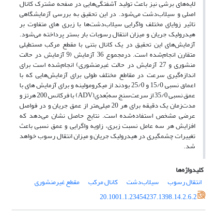
لایه‌های برشی نیز باعث تولید آشفتگی‌هایی در صفحه مشترک کانال
اصلی و سیلاب‌دشت می‌شود. در این تحقیق به بررسی آزمایشگاهی
تاثیر زوایای مختلف واگرایی سیلاب‌دشت‌ها با زبری های متفاوت بر
هیدرولیک جریان و میزان انتقال رسوبات بار بستر پرداخته می‌شود.
آزمایش‌های این تحقیق در یک کانال بتنی با مقطع مرکب مستطیلی
متقارن انجام‌شده است. درمجموع 36 آزمایش (9 آزمایش در حالت
منشوری و 27 آزمایش در حالت غیرمنشوری) انجام‌شده است برای
اندازه‌گیری سرعت در مقاطع مختلف طولی برای آزمایش‌هایی که با
اعماق نسبی 15/0 و 25/0 بودند از میکرومولینه و برای آزمایش های با
عمق نسبی 35/0 از سرعت‌سنج سه‌بُعدی(ADV) با فرکانس 200 هرتز و
مدت‌زمان یک دقیقه برای هر 20 میلی‌متر از عمق جریان و در فواصل
عرضی مشخص استفاده‌شده است. نتایج حاصل نشان می‌دهد که
افزایش هر سه عامل نسبت زبری، زاویه واگرایی و عمق نسبی باعث
تغییرات چشمگیری در هیدرولیک جریان و میزان انتقال رسوب خواهد
شد.
کلیدواژه‌ها
انتقال رسوب
سیلاب‌دشت‌
کانال مرکب
مقطع غیرمنشوری
20.1001.1.23454237.1398.14.2.6.2