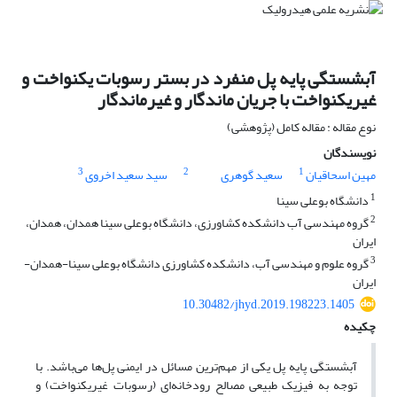
آبشستگی پایه پل منفرد در بستر رسوبات یکنواخت و
غیریکنواخت با جریان ماندگار و غیرماندگار
نوع مقاله : مقاله کامل (پژوهشی)
نویسندگان
3
2
1
مهین اسحاقیان
سعید گوهری
سید سعید اخروی
1
دانشگاه بوعلی سینا
2
گروه مهندسی آب دانشکده کشاورزی، دانشگاه بوعلی سینا همدان، همدان،
ایران
3
گروه علوم و مهندسی آب، دانشکده کشاورزی دانشگاه بوعلی سینا-همدان-
ایران
10.30482/jhyd.2019.198223.1405
چکیده
آبشستگی پایه پل یکی از مهم‌ترین مسائل در ایمنی پل‌ها می‌باشد. با
توجه به فیزیک طبیعی مصالح رودخانه‌ای (رسوبات غیریکنواخت) و