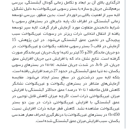
اثرگذاری بالای آن بر ابعاد و تکامل زمانی گودال آبشستگی، بررسی
برهم‌کنش جریان و سازه با بستر رسوبی غیریکنواخت به دلیل تشکیل
لایه سپر از اهمیت بالایی برخوردار است. بدین منظور، بررسی توسعه
زمانی آبشستگی در اطراف تک پایه دایره‌ای در بسترهای رسوبی با
شرایط دانه‌بندی متفاوت مورد آزمایش قرار گرفت. لایه سپر توسعه
یافته از انتقال انتخابی ذرات ریزتر در رسوبات غیریکنواخت سبب
پیچیدگی در تخمین عمق آبشستگی می‌شود. در این پژوهش، 15
آزمایش در قالب 5 بستر رسوبی مختلف، یکنواخت و غیریکنواخت، در
دو جریان ماندگار (20 و 35 لیتر بر ثانیه) و یک جریان غیرماندگار صورت
گرفته است. نتایج نشان داد که با افزایش دبی جریان (افزایش عمق
جریان، اثر h/b، در شدت جریان مشابه، u/uc) در بسترهای رسوبی
یکسان، نه تنها عمق آبشستگی در حدود 27 درصد افزایش یافته است،
بلکه لایه سپر درشت‌تری در سطح بستر ایجاد می‌شود. مقایسه
آزمایش‌های متناظر در بسترهای یکنواخت و غیریکنواخت نشانگر
کاهش قابل ملاحظه ( تا ۷۰ درصد) عمق حداکثر آبشستگی با افزایش
میزان غیریکنواختی ذرات است. اگرچه میزان کاهش قابل توجهی در
عمق آبشستگی با افزایش غیریکنواختی ذرات در بین دو بستر
غیریکنواخت مشاهده نشد. کاهش قطر میانه ذرات (افزایش نسبت
b/d50) در بسترهای غیریکنواخت با درنظرگیری انحراف معیار هندسی
یکسان، سبب افزایش میزان عمق آبشستگی شده است.