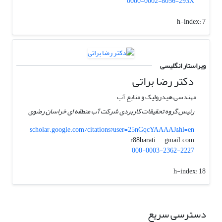
0000-0002-8056-293X
h-index:
7
ویراستار انگلیسی
دکتر رضا براتی
مهندسی هیدرولیک و منابع آب
رئیس گروه تحقیقات کاربردی شرکت آب منطقه ای خراسان رضوی
scholar.google.com/citations?user=25nGqcYAAAAJ&hl=en
gmail.com
r88barati
000-0003-2362-2227
h-index:
18
دسترسی سریع