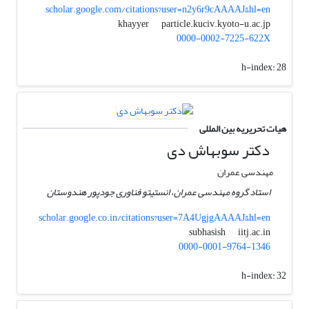
scholar.google.com/citations?user=n2y6r9cAAAAJ&hl=en
particle.kuciv.kyoto-u.ac.jp
khayyer
0000-0002-7225-622X
h-index:
28
هیات تحریریه بین المللی
دکتر سوبهاش دی
مهندسی عمران
استاد گروه مهندسی عمران، انستیتو فناوری جودپور هندوستان
scholar.google.co.in/citations?user=7A4UgjgAAAAJ&hl=en
iitj.ac.in
subhasish
0000-0001-9764-1346
h-index:
32