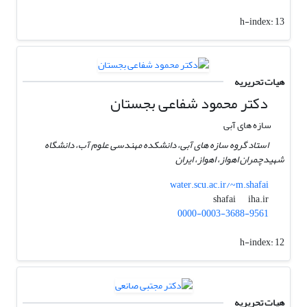
h-index:
13
هیات تحریریه
دکتر محمود شفاعی بجستان
سازه های آبی
استاد گروه سازه های آبی، دانشکده مهندسی علوم آب، دانشگاه
شهیدچمران اهواز، اهواز، ایران
water.scu.ac.ir/~m.shafai
iha.ir
shafai
0000-0003-3688-9561
h-index:
12
هیات تحریریه