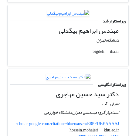
ویراستار ارشد
مهندس ابراهیم بیگدلی
دانشگاه تهران
iha.ir
bigdeli
ویراستار انگلیسی
دکتر سید حسین مهاجری
عمران- آب
استادیار گروه مهندسی عمران دانشگاه خوارزمی
scholar.google.com/citations?hl=en&user=E8PFUBEAAAAJ
khu.ac.ir
hossein.mohajeri