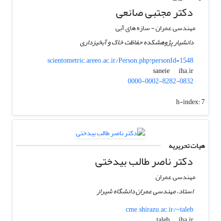
دکتر مجتبی صانعی
مهندسی عمران - سازه های آبی
دانشیار پژوهشکده حفاظت خاک و آبخیزداری
scientometric.areeo.ac.ir/Person.php?personId=1548
iha.ir
saneie
0000-0002-8282-0832
h-index:
7
هیات تحریریه
دکتر ناصر طالب بیدختی
مهندسی عمران
استاد، مهندسی عمران دانشگاه شیراز
cme.shirazu.ac.ir/~taleb
iha.ir
taleb