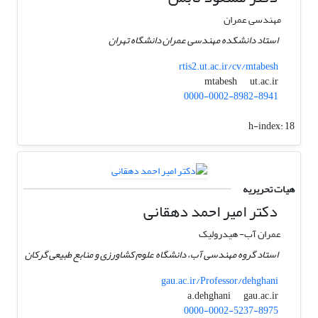
مهندسی عمران
استاد دانشکده مهندسی عمران دانشگاه تهران
rtis2.ut.ac.ir/cv/mtabesh
ut.ac.ir
mtabesh
0000-0002-8982-8941
h-index:
18
هیات تحریریه
دکتر امیر احمد دهقانی
عمران آب- هیدرولیک
استاد گروه مهندسی آب، دانشگاه علوم کشاورزی و منابع طبیعی گرکان
gau.ac.ir/Professor/dehghani
gau.ac.ir
a.dehghani
0000-0002-5237-8975