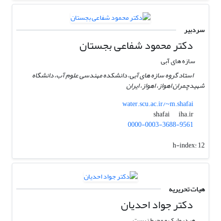
سردبیر
دکتر محمود شفاعی بجستان
سازه های آبی
استاد گروه سازه های آبی، دانشکده مهندسی علوم آب، دانشگاه
شهیدچمران اهواز، اهواز، ایران
water.scu.ac.ir/~m.shafai
iha.ir
shafai
0000-0003-3688-9561
h-index:
12
هیات تحریریه
دکتر جواد احدیان
هیدرولیک و محیط زیست