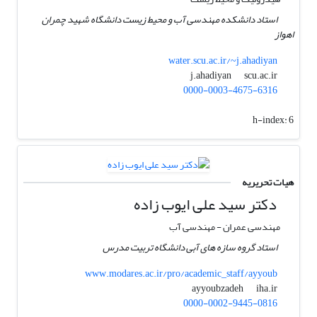
استاد دانشکده مهندسی آب و محیط زیست دانشگاه شهید چمران
اهواز
water.scu.ac.ir/~j.ahadiyan
scu.ac.ir
j.ahadiyan
0000-0003-4675-6316
h-index:
6
هیات تحریریه
دکتر سید علی ایوب زاده
مهندسی عمران - مهندسی آب
استاد گروه سازه های آبی دانشگاه تربیت مدرس
www.modares.ac.ir/pro/academic_staff/ayyoub
iha.ir
ayyoubzadeh
0000-0002-9445-0816