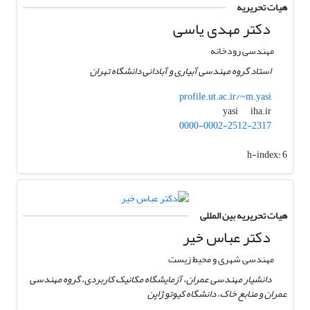
هیات تحریریه
دکتر مهدی یاسی
مهندسی رودخانه
استاد گروه مهندسی آبیاری و آبادانی دانشگاه تهران
profile.ut.ac.ir/~m.yasi
iha.ir
yasi
0000-0002-2512-2317
h-index:
6
هیات تحریریه بین المللی
دکتر عباس خیر
مهندسی شهری و محیط زیست
دانشیار مهندسی عمران، آزمایشگاه مکانیک کاربردی، گروه مهندسی
عمران و منابع خاک، دانشگاه کیوتو ژاپن