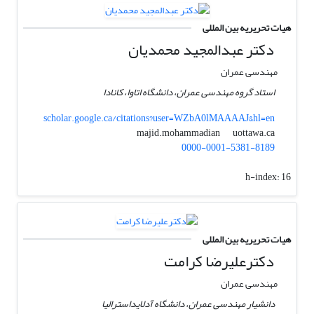
هیات تحریریه بین المللی
دکتر عبدالمجید محمدیان
مهندسی عمران
استاد گروه مهندسی عمران، دانشگاه اتاوا، کانادا
scholar.google.ca/citations?user=WZbA0lMAAAAJ&hl=en
uottawa.ca
majid.mohammadian
0000-0001-5381-8189
h-index:
16
هیات تحریریه بین المللی
دکترعلیرضا کرامت
مهندسی عمران
دانشیار مهندسی عمران، دانشگاه آدلایداسترالیا