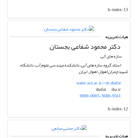
h-index:
13
هیات تحریریه
دکتر محمود شفاعی بجستان
سازه های آبی
استاد گروه سازه های آبی، دانشکده مهندسی علوم آب، دانشگاه
شهیدچمران اهواز، اهواز، ایران
water.scu.ac.ir/~m.shafai
iha.ir
shafai
0000-0003-3688-9561
h-index:
12
هیات تحریریه