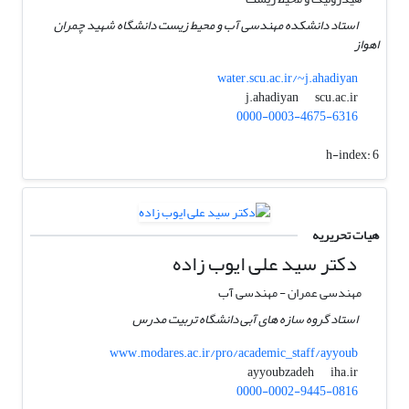
استاد دانشکده مهندسی آب و محیط زیست دانشگاه شهید چمران
اهواز
water.scu.ac.ir/~j.ahadiyan
scu.ac.ir
j.ahadiyan
0000-0003-4675-6316
h-index:
6
هیات تحریریه
دکتر سید علی ایوب زاده
مهندسی عمران - مهندسی آب
استاد گروه سازه های آبی دانشگاه تربیت مدرس
www.modares.ac.ir/pro/academic_staff/ayyoub
iha.ir
ayyoubzadeh
0000-0002-9445-0816