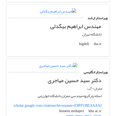
ویراستار ارشد
مهندس ابراهیم بیگدلی
دانشگاه تهران
iha.ir
bigdeli
ویراستار انگلیسی
دکتر سید حسین مهاجری
عمران- آب
استادیار گروه مهندسی عمران دانشگاه خوارزمی
scholar.google.com/citations?hl=en&user=E8PFUBEAAAAJ
khu.ac.ir
hossein.mohajeri