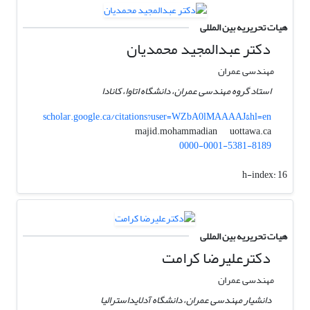
هیات تحریریه بین المللی
دکتر عبدالمجید محمدیان
مهندسی عمران
استاد گروه مهندسی عمران، دانشگاه اتاوا، کانادا
scholar.google.ca/citations?user=WZbA0lMAAAAJ&hl=en
uottawa.ca
majid.mohammadian
0000-0001-5381-8189
h-index:
16
هیات تحریریه بین المللی
دکترعلیرضا کرامت
مهندسی عمران
دانشیار مهندسی عمران، دانشگاه آدلایداسترالیا