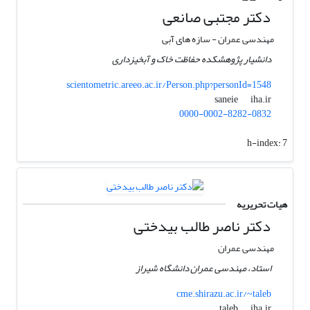
دکتر مجتبی صانعی
مهندسی عمران - سازه های آبی
دانشیار پژوهشکده حفاظت خاک و آبخیزداری
scientometric.areeo.ac.ir/Person.php?personId=1548
iha.ir
saneie
0000-0002-8282-0832
h-index:
7
هیات تحریریه
دکتر ناصر طالب بیدختی
مهندسی عمران
استاد، مهندسی عمران دانشگاه شیراز
cme.shirazu.ac.ir/~taleb
iha.ir
taleb