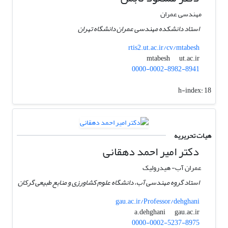
مهندسی عمران
استاد دانشکده مهندسی عمران دانشگاه تهران
rtis2.ut.ac.ir/cv/mtabesh
ut.ac.ir
mtabesh
0000-0002-8982-8941
h-index:
18
هیات تحریریه
دکتر امیر احمد دهقانی
عمران آب- هیدرولیک
استاد گروه مهندسی آب، دانشگاه علوم کشاورزی و منابع طبیعی گرکان
gau.ac.ir/Professor/dehghani
gau.ac.ir
a.dehghani
0000-0002-5237-8975