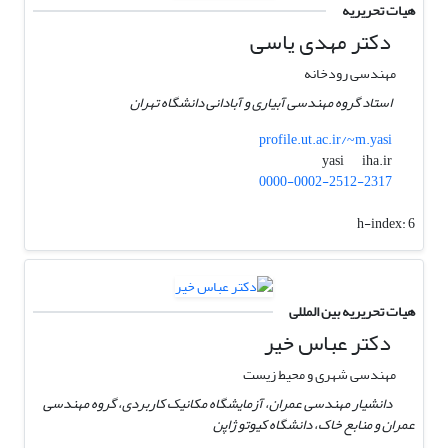
هیات تحریریه
دکتر مهدی یاسی
مهندسی رودخانه
استاد گروه مهندسی آبیاری و آبادانی دانشگاه تهران
profile.ut.ac.ir/~m.yasi
iha.ir
yasi
0000-0002-2512-2317
h-index:
6
هیات تحریریه بین المللی
دکتر عباس خیر
مهندسی شهری و محیط زیست
دانشیار مهندسی عمران، آزمایشگاه مکانیک کاربردی، گروه مهندسی
عمران و منابع خاک، دانشگاه کیوتو ژاپن