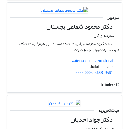
سردبیر
دکتر محمود شفاعی بجستان
سازه های آبی
استاد گروه سازه های آبی، دانشکده مهندسی علوم آب، دانشگاه
شهیدچمران اهواز، اهواز، ایران
water.scu.ac.ir/~m.shafai
iha.ir
shafai
0000-0003-3688-9561
h-index:
12
هیات تحریریه
دکتر جواد احدیان
هیدرولیک و محیط زیست