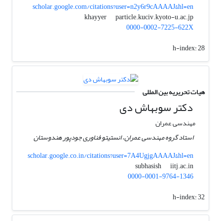
scholar.google.com/citations?user=n2y6r9cAAAAJ&hl=en
particle.kuciv.kyoto-u.ac.jp
khayyer
0000-0002-7225-622X
h-index:
28
هیات تحریریه بین المللی
دکتر سوبهاش دی
مهندسی عمران
استاد گروه مهندسی عمران، انستیتو فناوری جودپور هندوستان
scholar.google.co.in/citations?user=7A4UgjgAAAAJ&hl=en
iitj.ac.in
subhasish
0000-0001-9764-1346
h-index:
32