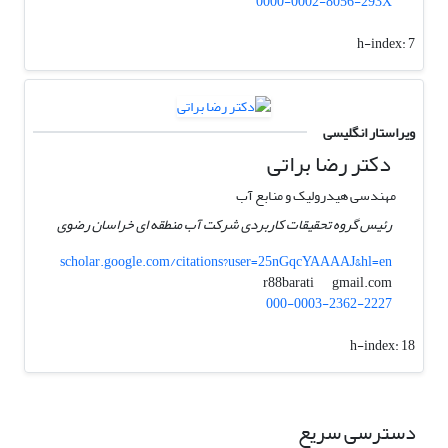
0000-0002-8056-293X
h-index:
7
ویراستار انگلیسی
دکتر رضا براتی
مهندسی هیدرولیک و منابع آب
رئیس گروه تحقیقات کاربردی شرکت آب منطقه ای خراسان رضوی
scholar.google.com/citations?user=25nGqcYAAAAJ&hl=en
gmail.com
r88barati
000-0003-2362-2227
h-index:
18
دسترسی سریع