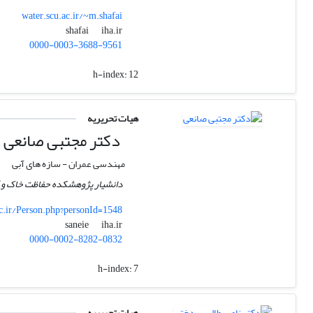
water.scu.ac.ir/~m.shafai
iha.ir
shafai
0000-0003-3688-9561
h-index:
12
هیات تحریریه
دکتر مجتبی صانعی
مهندسی عمران - سازه های آبی
دانشیار پژوهشکده حفاظت خاک و 
ac.ir/Person.php?personId=1548
iha.ir
saneie
0000-0002-8282-0832
h-index:
7
هیات تحریریه