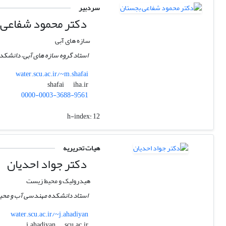
سردبیر
دکتر محمود شفاعی 
سازه های آبی
استاد گروه سازه های آبی، دانشکد
water.scu.ac.ir/~m.shafai
iha.ir
shafai
0000-0003-3688-9561
h-index:
12
هیات تحریریه
دکتر جواد احدیان
هیدرولیک و محیط زیست
استاد دانشکده مهندسی آب و محی
water.scu.ac.ir/~j.ahadiyan
scu.ac.ir
j.ahadiyan