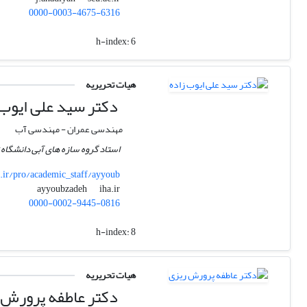
0000-0003-4675-6316
h-index:
6
هیات تحریریه
دکتر سید علی ایوب 
مهندسی عمران - مهندسی آب
استاد گروه سازه های آبی دانشگا
ir/pro/academic_staff/ayyoub
iha.ir
ayyoubzadeh
0000-0002-9445-0816
h-index:
8
هیات تحریریه
دکتر عاطفه پرورش 