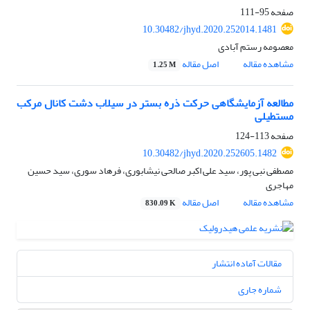
صفحه
95-111
10.30482/jhyd.2020.252014.1481
معصومه رستم آبادی
مشاهده مقاله
اصل مقاله
1.25 M
مطالعه آزمایشگاهی حرکت ذره بستر در سیلاب دشت کانال مرکب
مستطیلی
صفحه
113-124
10.30482/jhyd.2020.252605.1482
مصطفی نبی پور، سید علی اکبر صالحی نیشابوری، فرهاد سوری، سید حسین
مهاجری
مشاهده مقاله
اصل مقاله
830.09 K
مقالات آماده انتشار
شماره جاری