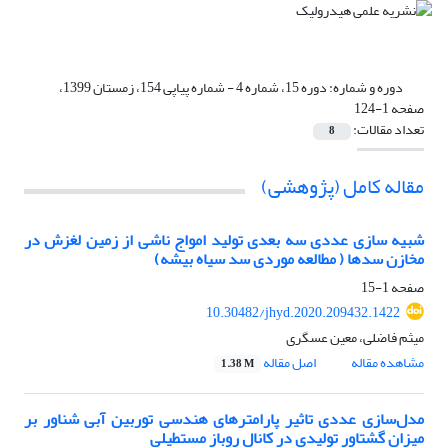
دوره و شماره:
دوره 15، شماره 4 - شماره پیاپی 154، زمستان 1399،
صفحه 1-124
تعداد مقالات:
8
مقاله کامل (پژوهشی)
شبیه سازی عددی سه بعدی تولید امواج ناشی از زمین لغزش در
مخازن سدها ( مطالعه موردی سد سیاه بیشه)
صفحه
1-15
10.30482/jhyd.2020.209432.1422
میثم فاضلی، معین عسگری
مشاهده مقاله
اصل مقاله
1.38 M
مدل‌سازی عددی تاثیر پارامترهای هندسی توربین آبی شناور بر
میزان گشتاور تولیدی در کانال روباز مستطیلی