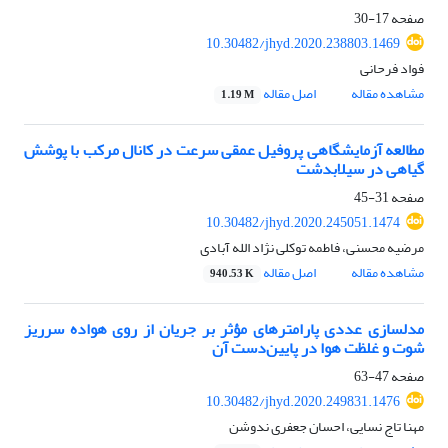
صفحه
17-30
10.30482/jhyd.2020.238803.1469
فواد فرحانی
مشاهده مقاله
اصل مقاله
1.19 M
مطالعه آزمایشگاهی پروفیل عمقی سرعت در کانال مرکب با پوشش
گیاهی در سیلابدشت
صفحه
31-45
10.30482/jhyd.2020.245051.1474
مرضیه محسنی، فاطمه توکلی نژاد الله آبادی
مشاهده مقاله
اصل مقاله
940.53 K
مدل‏سازی عددی پارامترهای مؤثر بر جریان از روی هواده سرریز‌
شوت و غلظت هوا در پایین‌دست آن
صفحه
47-63
10.30482/jhyd.2020.249831.1476
مهنا تاج نسایی، احسان جعفری ندوشن